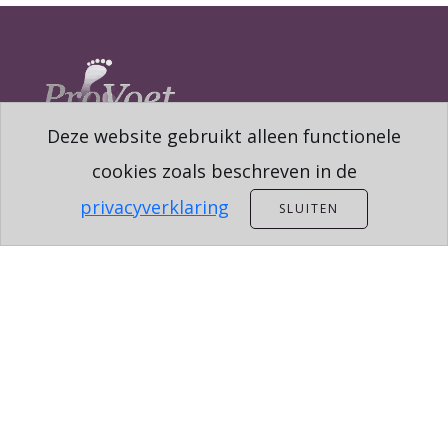
Deze website gebruikt alleen functionele
cookies zoals beschreven in de
privacyverklaring
SLUITEN
CONTACT
TOUWSLAGERSBAAN 9
7041 ZT 'S-HEERENBERG
INFO@SALONONYX.NL
0633862244